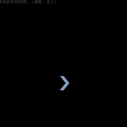
毛泽东的丰功伟绩。（摄影：龙人）