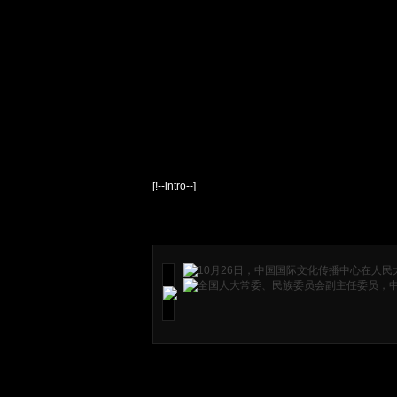
[!--intro--]