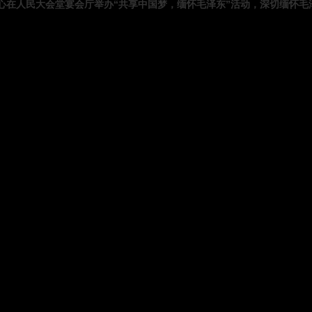
中心在人民大会堂宴会厅举办“共享中国梦，缅怀毛泽东”活动，深切缅怀