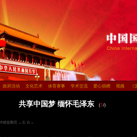
政府活动
文化艺术
体育赛事
学术交流
爱心捐赠
视频
《
共享中国梦 缅怀毛泽东
1
(
/
)
持键盘翻页 ←左 右→