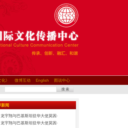
文化》
微博互动
English
图说中心
搜 索
荐新闻
龙宇翔与巴基斯坦驻华大使莫因·
龙宇翔与巴基斯坦驻华大使莫因·