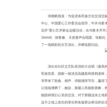
张晓帆报道：为促进各民族文化交流交融
中心、中国爱心工作委员会指导，中共乌鲁木
花开”爱心艺术家走边疆活动，在乌鲁木齐
SNH48、陈鲁豫、天使童声合唱团、张殿
了一场精彩的文艺演出，并赠送慰问品。
演出在社区文艺队表演的大合唱《最美
军旅笑星、国家一级演员高建新和搭档老铁
等带来了歌曲、相声、诗朗诵等节目，赢得
让现场沸腾了，她说，新疆人民能歌善舞，
能阻碍我们心灵的交流，对于新疆这块土地
这片土地上发生的变化和各族群众鲜活的生