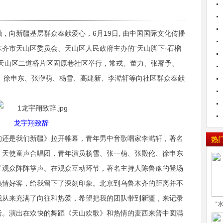
，向新疆基层群众奉献爱心，6月19日, 由中国国际文化传播
齐市天山区委员会、天山区人民政府主办的“天山脚下·石榴
市天山区二道桥片区固原巷社区举行，常戎、董力、张馨予、
伦、徐申东、张洢萌、杨雪、高建新、李澔轩等向社区群众奉献
龙宇翔致辞
的还是我们新疆》拉开帷幕，青年男中音歌唱家李澔轩，著名
热
，天使童声合唱团，青年演员杨雪、张一萌、张殿伦、徐申东
了观众阵阵掌声。在观众互动环节，著名主持人陈鲁豫的登场
热情好客，给我留下了深刻印象。北京到乌鲁木齐的距离并不
我从来充满了向往和热爱，希望把我的团队带到新疆，来记录
“
活。演出在欢快的舞蹈《天山欢歌》和热情的麦西来普中圆满