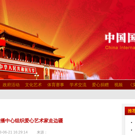
政府活动
文化艺术
体育赛事
学术交流
爱心捐赠
视频
《
推
传播中心组织爱心艺术家走边疆
-06-21 16:29:14 来源：