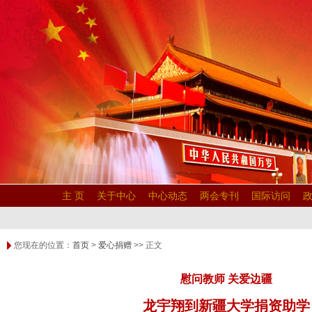
主 页
关于中心
中心动态
两会专刊
国际访问
您现在的位置：
首页
>
爱心捐赠
>> 正文
慰问教师 关爱边疆
龙宇翔到新疆大学捐资助学